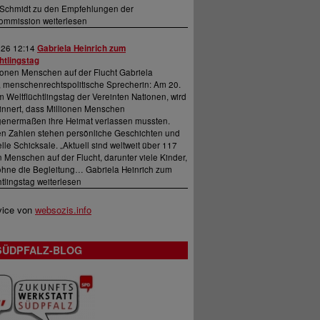
Schmidt zu den Empfehlungen der
ommission weiterlesen
026 12:14
Gabriela Heinrich zum
htlingstag
ionen Menschen auf der Flucht Gabriela
, menschenrechtspolitische Sprecherin: Am 20.
m Weltflüchtlingstag der Vereinten Nationen, wird
innert, dass Millionen Menschen
enermaßen ihre Heimat verlassen mussten.
en Zahlen stehen persönliche Geschichten und
elle Schicksale. „Aktuell sind weltweit über 117
n Menschen auf der Flucht, darunter viele Kinder,
ohne die Begleitung… Gabriela Heinrich zum
htlingstag weiterlesen
vice von
websozis.info
SÜDPFALZ-BLOG