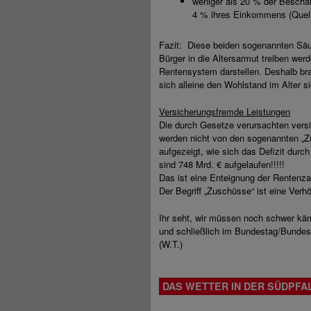
weniger als 20 % der Beschäf
4 % ihres Einkommens (Quel
Fazit: Diese beiden sogenannten Säule
Bürger in die Altersarmut treiben wer
Rentensystem darstellen. Deshalb br
sich alleine den Wohlstand im Alter si
Versicherungsfremde Leistungen
Die durch Gesetze verursachten versi
werden nicht von den sogenannten „Zu
aufgezeigt, wie sich das Defizit dur
sind 748 Mrd. € aufgelaufen!!!!!
Das ist eine Enteignung der Rentenza
Der Begriff „Zuschüsse“ ist eine Ver
Ihr seht, wir müssen noch schwer kä
und schließlich im Bundestag/Bundes
(W.T.)
DAS WETTER IN DER SÜDPFA