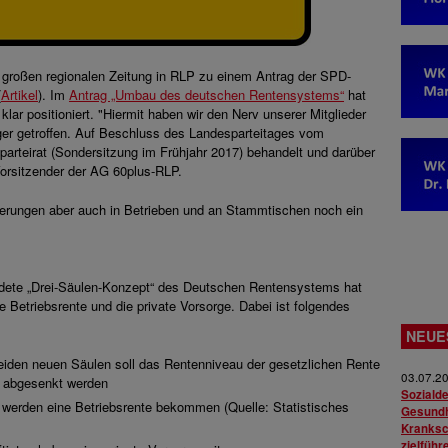
r großen regionalen Zeitung in RLP zu einem Antrag der SPD-
(
Artikel
). Im
Antrag „Umbau des deutschen Rentensystems“
hat
lar positioniert. "Hiermit haben wir den Nerv unserer Mitglieder
ger getroffen. Auf Beschluss des Landesparteitages vom
parteirat (Sondersitzung im Frühjahr 2017) behandelt und darüber
orsitzender der AG 60plus-RLP.
derungen aber auch in Betrieben und an Stammtischen noch ein
ete „Drei-Säulen-Konzept“ des Deutschen Rentensystems hat
 Betriebsrente und die private Vorsorge. Dabei ist folgendes
NEUE
eiden neuen Säulen soll das Rentenniveau der gesetzlichen Rente
03.07.2
% abgesenkt werden
Soziald
 werden eine Betriebsrente bekommen (Quelle: Statistisches
Gesundh
Kranksch
zielführ