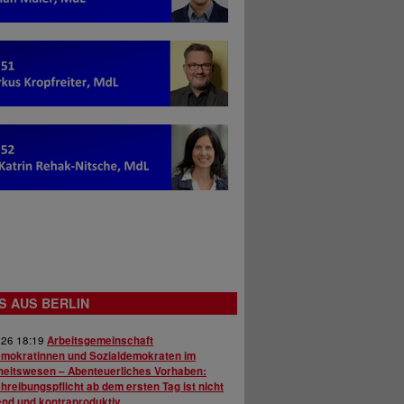
S AUS BERLIN
026 18:19
Arbeitsgemeinschaft
emokratinnen und Sozialdemokraten im
eitswesen – Abenteuerliches Vorhaben:
reibungspflicht ab dem ersten Tag ist nicht
end und kontraproduktiv