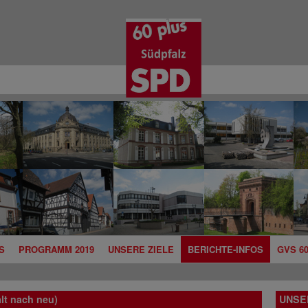
S
PROGRAMM 2019
UNSERE ZIELE
BERICHTE-
INFOS
GVS 6
lt nach neu)
UNSE