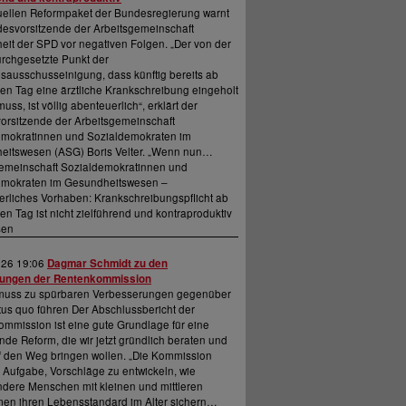
uellen Reformpaket der Bundesregierung warnt
esvorsitzende der Arbeitsgemeinschaft
it der SPD vor negativen Folgen. „Der von der
rchgesetzte Punkt der
nsausschusseinigung, dass künftig bereits ab
en Tag eine ärztliche Krankschreibung eingeholt
ss, ist völlig abenteuerlich“, erklärt der
rsitzende der Arbeitsgemeinschaft
emokratinnen und Sozialdemokraten im
eitswesen (ASG) Boris Velter. „Wenn nun…
gemeinschaft Sozialdemokratinnen und
emokraten im Gesundheitswesen –
rliches Vorhaben: Krankschreibungspflicht ab
en Tag ist nicht zielführend und kontraproduktiv
sen
026 19:06
Dagmar Schmidt zu den
ungen der Rentenkommission
muss zu spürbaren Verbesserungen gegenüber
us quo führen Der Abschlussbericht der
mmission ist eine gute Grundlage für eine
de Reform, die wir jetzt gründlich beraten und
 den Weg bringen wollen. „Die Kommission
e Aufgabe, Vorschläge zu entwickeln, wie
dere Menschen mit kleinen und mittleren
en ihren Lebensstandard im Alter sichern…