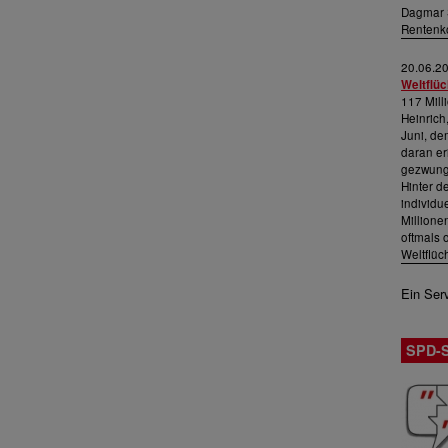
Dagmar 
Rentenk
20.06.2
Weltflüc
117 Mill
Heinrich
Juni, de
daran er
gezwung
Hinter d
individu
Millione
oftmals 
Weltflüc
Ein Ser
SPD-