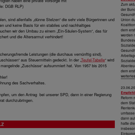
tigten haben eine private Vorsorge mit
Zum akt
le: DGB RLP)
der Bund
Gesundhe
n, sind allenfalls „dünne Stelzen“ die sehr viele Bürgerinnen und
Union du
den und keine Basis für ein stabiles und nachhaltiges
Koalitio
dem erst
auchen wir den Umbau zu einem „Ein-Säulen-System“, das für
werden mu
chert und die Altersarmut verhindert!
Bundesvo
Soziald
Gesundh
cherungsfremde Leistungen (die durchaus vernünftig sind),
Arbeits
schüssen“ aus Steuermitteln gedeckt. In der „
Teufel-Tabelle
“ wird
Soziald
ch mangelnde „Zuschüsse“ aufsummiert hat. Von 1957 bis 2015
Abenteue
dem erst
weiterle
hler!
höhnung des Sachverhaltes.
23.06.2
Empfehl
mpfen, um den Antrag bei unserer SPD, dann in einer Regierung
Reform 
rat durchzubringen.
dem Stat
Rentenko
umfassen
dann auf
hatte di
LZ
insbeson
Einkomm